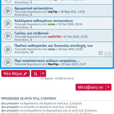
Απαντήσεις:
3
Αρωματικά αυτοκινήτου
Τελευταία δημοσίευση από
trip73p
«
28 Μαρ 2011, 14:02
Απαντήσεις:
2
Καλλύματα καθισμάτων αυτοκινήτου
Τελευταία δημοσίευση από
enias
«
19 Οκτ 2010, 23:41
Απαντήσεις:
4
Γρύλος για επιβατικό
Τελευταία δημοσίευση από
rasPUTIN
«
07 Οκτ 2010, 23:02
Απαντήσεις:
3
Παιδικό καθισματάκι και δυσκολία αποδοχής του
Τελευταία δημοσίευση από
enias
«
26 Ιούλ 2010, 12:02
Απαντήσεις:
10
1
2
Περί ανακλαστικών γιλέκων ασφαλείας...
Τελευταία δημοσίευση από
MacPap
«
20 Ιούλ 2010, 21:07
Νέο Θέμα
17 θέματα • Σελίδα
1
από
1
Μετάβαση σε
ΠΡΟΣΒΆΣΕΙΣ ΣΕ ΑΥΤΉ ΤΗ Δ. ΣΥΖΉΤΗΣΗ
Δεν μπορείτε
να δημοσιεύετε νέα θέματα σε αυτή τη Δ. Συζήτηση
Δεν μπορείτε
να απαντάτε σε θέματα σε αυτή τη Δ. Συζήτηση
Δεν μπορείτε
να επεξεργάζεστε τις δημοσιεύσεις σας σε αυτή τη Δ. Συζήτηση
Δεν μπορείτε
να διαγράφετε τις δημοσιεύσεις σας σε αυτή τη Δ. Συζήτηση