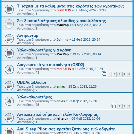
Τι ισχύει με τα καλύμματα στις καρότσες των αγροτικών;
Τελευταία δημοσίευση από
rasPUTIN
«
03 Μάιος 2024, 09:36
Απαντήσεις:
1
Σετ 8 αντιολισθητικές αλυσίδες χιονιού-λάσπης
Τελευταία δημοσίευση από
MacPap
«
04 Μαρ 2023, 03:03
Απαντήσεις:
7
Αντιραντάρ
Τελευταία δημοσίευση από
Johnny
«
11 Φεβ 2023, 20:24
Απαντήσεις:
3
Υαλοκαθαριστήρες για κράνη
Τελευταία δημοσίευση από
MacPap
«
19 Ιούλ 2019, 00:14
Απαντήσεις:
1
Διαγνωστικό για αυτοκίνητα (OBD2)
Τελευταία δημοσίευση από
rasPUTIN
«
14 Αύγ 2016, 12:24
Απαντήσεις:
49
1
2
3
4
5
OBDAutoDoctor
Τελευταία δημοσίευση από
enias
«
25 Σεπ 2013, 11:26
Απαντήσεις:
2
Υαλοκαθαριστήρες
Τελευταία δημοσίευση από
enias
«
23 Φεβ 2012, 17:26
Απαντήσεις:
25
1
2
3
Αντικλεπτικό σήματων Τελών Κυκλοφορίας
Τελευταία δημοσίευση από
leftergr
«
06 Φεβ 2012, 10:04
Απαντήσεις:
1
Anti Sleep Pilot: σας κρατάει ξύπνιους ενώ οδηγείτε
Τελευταία δημοσίευση από
leftergr
«
01 Ιουν 2011, 08:36