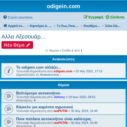
odigein.com
Εγγραφή
Σύνδεση
Συχνές ερωτήσεις
Αρχική σελίδα
Ευρετήριο Δ. Συζήτησης
Τι, Πως, Ποιος & Πού...
Βοηθήματα, Gadget & Αξεσουάρ...
Αλλα Αξεσουάρ...
Αλλα Αξεσουάρ...
Νέο Θέμα
17 θέματα • Σελίδα
1
από
1
Ανακοινώσεις
Το odigein.com αλλάζει...
Τελευταία δημοσίευση από
odigein.com
«
02 Αύγ 2022, 17:15
Δημοσιεύτηκε σε
Ανακοινώσεις...
Θέματα
Βολτόμετρο αυτοκινήτου
Τελευταία δημοσίευση από
Johnny
«
19 Ιουν 2025, 08:51
Απαντήσεις:
4
Κάγκελο για καρότσα αγροτικού
Τελευταία δημοσίευση από
rasPUTIN
«
30 Αύγ 2024, 16:46
Ποια πατάκια αυτοκινήτου είναι καλύτερα;
Τελευταία δημοσίευση από
rasPUTIN
«
30 Αύγ 2024, 16:45
Απαντήσεις:
3