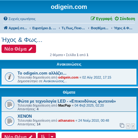
odigein.com
Εγγραφή
Σύνδεση
Συχνές ερωτήσεις
Αρχική σελίδα
Ευρετήριο Δ. Συζήτησης
Τι, Πως, Ποιος & Πού...
Βοηθήματα, Gadget & Αξεσουάρ...
Ήχος & Φως...
Ήχος & Φως...
Νέο Θέμα
2 θέματα • Σελίδα
1
από
1
Ανακοινώσεις
Το odigein.com αλλάζει...
Τελευταία δημοσίευση από
odigein.com
«
02 Αύγ 2022, 17:15
Δημοσιεύτηκε σε
Ανακοινώσεις...
Θέματα
Φώτα με τεχνολογία LED - «Επικινδύνως φωτεινά»
Τελευταία δημοσίευση από
MacPap
«
04 Φεβ 2025, 02:20
Απαντήσεις:
4
XENON
Τελευταία δημοσίευση από
athanatos
«
24 Νοέμ 2010, 00:48
Απαντήσεις:
14
1
2
Νέο Θέμα