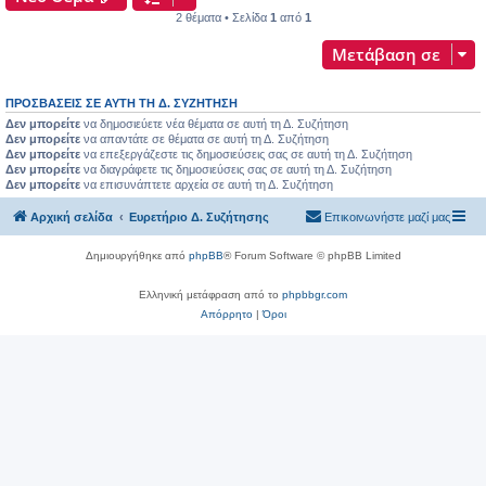
2 θέματα • Σελίδα
1
από
1
Μετάβαση σε
ΠΡΟΣΒΆΣΕΙΣ ΣΕ ΑΥΤΉ ΤΗ Δ. ΣΥΖΉΤΗΣΗ
Δεν μπορείτε
να δημοσιεύετε νέα θέματα σε αυτή τη Δ. Συζήτηση
Δεν μπορείτε
να απαντάτε σε θέματα σε αυτή τη Δ. Συζήτηση
Δεν μπορείτε
να επεξεργάζεστε τις δημοσιεύσεις σας σε αυτή τη Δ. Συζήτηση
Δεν μπορείτε
να διαγράφετε τις δημοσιεύσεις σας σε αυτή τη Δ. Συζήτηση
Δεν μπορείτε
να επισυνάπτετε αρχεία σε αυτή τη Δ. Συζήτηση
Αρχική σελίδα
Ευρετήριο Δ. Συζήτησης
Επικοινωνήστε μαζί μας
Δημιουργήθηκε από
phpBB
® Forum Software © phpBB Limited
Ελληνική μετάφραση από το
phpbbgr.com
Απόρρητο
|
Όροι