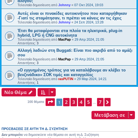
αλόγου;
Τελευταία δημοσίευση από
Johnny
«
07 Οκτ 2024, 19:03
Αυτές είναι οι πινακίδες αυτοκινήτου που καταργήθηκαν
-Γιατί τις σταμάτησαν, τι πρέπει να κάνεις αν τις έχεις
Τελευταία δημοσίευση από
Johnny
«
24 Σεπ 2024, 13:28
Έτσι θα μεταφέρονται στα πλοία τα ηλεκτρικά, plug-in
hybrid, LPG ή CNG αυτοκίνητα
Τελευταία δημοσίευση από
MacPap
«
29 Απρ 2024, 21:05
Απαντήσεις:
3
Αλλαγή λαδιών στη Buggati: Είναι πιο ακριβό από το αμάξι
σου
Τελευταία δημοσίευση από
MacPap
«
29 Απρ 2024, 21:05
Απαντήσεις:
3
«Ο εγγυημένος τρόπος για να καταλάβουμε αν κλέβει το
βενζινάδικο» ΣΟΚ τιμές και καταγγελίες
Τελευταία δημοσίευση από
rasPUTIN
«
29 Μαρ 2024, 14:21
Απαντήσεις:
1
Νέο Θέμα
Σελίδα
2
1
3
από
4
7
5
7
Επόμενη
1
166 θέματα
…
Μετάβαση σε
ΠΡΟΣΒΆΣΕΙΣ ΣΕ ΑΥΤΉ ΤΗ Δ. ΣΥΖΉΤΗΣΗ
Δεν μπορείτε
να δημοσιεύετε νέα θέματα σε αυτή τη Δ. Συζήτηση