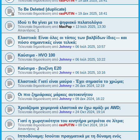
Τελευταία δημοσίευση από
rasPUTIN
«
19 Δεκ 2025, 18:41
To Be Deleted (duplicate)
Τελευταία δημοσίευση από
rasPUTIN
«
19 Δεκ 2025, 18:41
Ιδού τι θα γίνει με το ψηφιακό πελατολόγιο
Τελευταία δημοσίευση από
MacPap
«
13 Ιούλ 2025, 13:30
Απαντήσεις:
1
Ελαστικά: Είναι όλες οι τάπες των βαλβίδων ίδιες— και
πόσο σημαντικές είναι τελικά;
Τελευταία δημοσίευση από
Johnny
«
06 Ιούλ 2025, 10:57
Καύσιμα - HVO 100
Τελευταία δημοσίευση από
Johnny
«
06 Ιούλ 2025, 10:22
Καύσιμα - βενζίνη Ε20
Τελευταία δημοσίευση από
Johnny
«
06 Ιούλ 2025, 10:16
Ελαστικά: Γιατί είναι μαύρα - Έχει σημασία το χρώμα;
Τελευταία δημοσίευση από
Johnny
«
26 Δεκ 2024, 12:19
Οι πιο ζημιάρικες μάρκες αυτοκινήτου
Τελευταία δημοσίευση από
Johnny
«
09 Δεκ 2024, 16:22
Χρειάζομαι χειμερινά ελαστικά αν έχω αμάξι με AWD;
Τελευταία δημοσίευση από
Johnny
«
24 Οκτ 2024, 19:14
Γιατί η χωρητικότητα του κινητήρα μετριέται σε λίτρα;
Τελευταία δημοσίευση από
rasPUTIN
«
09 Οκτ 2024, 19:14
Απαντήσεις:
2
Ιπποδύναμη: Ισούται πραγματικά με τη δύναμη ενός