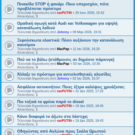
Πινακίδα STOP ή φανάρι -Ποιο υπερισχύει, πότε
προβλέπεται πρόστιμο
Τελευταία δημοσίευση από
rasPUTIN
«
25 Ιουν 2026, 15:42
Απαντήσεις:
3
Ομαδική αγωγή κατά Audi και Volkswagen για υψηλή
κατανάλωση λαδιού
Τελευταία δημοσίευση από
Johnny
«
09 Μαρ 2026, 19:31
Ξεφούσκωτα ελαστικά: Πόσο αυξάνουν την κατανάλωση
καυσίμου
Τελευταία δημοσίευση από
MacPap
«
11 Ιαν 2026, 16:20
Απαντήσεις:
1
Πού να το βάλω (στάθμευσις σε δημόσιο πάρκινγκ)
Τελευταία δημοσίευση από
MacPap
«
03 Ιαν 2026, 10:30
Απαντήσεις:
4
Άλλαξε το πρόστιμο για αντιολισθητικές αλυσίδες
Τελευταία δημοσίευση από
Johnny
«
02 Ιαν 2026, 15:37
Ασφάλεια αυτοκινήτου: Ποιες έξτρα καλύψεις χρειάζεσαι;
Τελευταία δημοσίευση από
rasPUTIN
«
31 Δεκ 2025, 17:25
Απαντήσεις:
1
Πιο τοξικά τα φρένα παρά το diesel
Τελευταία δημοσίευση από
rasPUTIN
«
19 Δεκ 2025, 18:45
Απαντήσεις:
1
Κάνει διαφορά το άζωτο στα λάστιχα;
Τελευταία δημοσίευση από
rasPUTIN
«
19 Δεκ 2025, 18:43
Απαντήσεις:
1
Οδηγώντας από Αυλώνα προς Σκάλα Ωρωπού