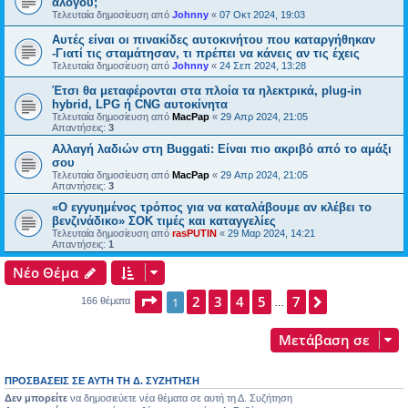
αλόγου;
Τελευταία δημοσίευση από
Johnny
«
07 Οκτ 2024, 19:03
Αυτές είναι οι πινακίδες αυτοκινήτου που καταργήθηκαν
-Γιατί τις σταμάτησαν, τι πρέπει να κάνεις αν τις έχεις
Τελευταία δημοσίευση από
Johnny
«
24 Σεπ 2024, 13:28
Έτσι θα μεταφέρονται στα πλοία τα ηλεκτρικά, plug-in
hybrid, LPG ή CNG αυτοκίνητα
Τελευταία δημοσίευση από
MacPap
«
29 Απρ 2024, 21:05
Απαντήσεις:
3
Αλλαγή λαδιών στη Buggati: Είναι πιο ακριβό από το αμάξι
σου
Τελευταία δημοσίευση από
MacPap
«
29 Απρ 2024, 21:05
Απαντήσεις:
3
«Ο εγγυημένος τρόπος για να καταλάβουμε αν κλέβει το
βενζινάδικο» ΣΟΚ τιμές και καταγγελίες
Τελευταία δημοσίευση από
rasPUTIN
«
29 Μαρ 2024, 14:21
Απαντήσεις:
1
Νέο Θέμα
Σελίδα
2
1
3
από
4
7
5
7
Επόμενη
1
166 θέματα
…
Μετάβαση σε
ΠΡΟΣΒΆΣΕΙΣ ΣΕ ΑΥΤΉ ΤΗ Δ. ΣΥΖΉΤΗΣΗ
Δεν μπορείτε
να δημοσιεύετε νέα θέματα σε αυτή τη Δ. Συζήτηση