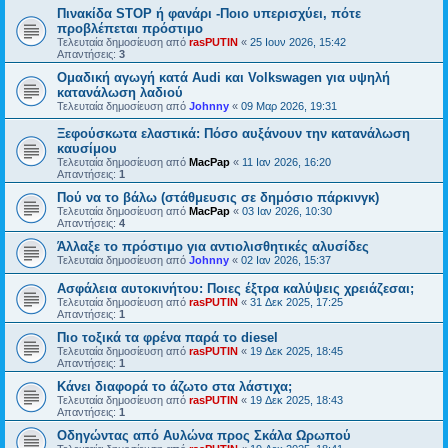
Πινακίδα STOP ή φανάρι -Ποιο υπερισχύει, πότε
προβλέπεται πρόστιμο
Τελευταία δημοσίευση από
rasPUTIN
«
25 Ιουν 2026, 15:42
Απαντήσεις:
3
Ομαδική αγωγή κατά Audi και Volkswagen για υψηλή
κατανάλωση λαδιού
Τελευταία δημοσίευση από
Johnny
«
09 Μαρ 2026, 19:31
Ξεφούσκωτα ελαστικά: Πόσο αυξάνουν την κατανάλωση
καυσίμου
Τελευταία δημοσίευση από
MacPap
«
11 Ιαν 2026, 16:20
Απαντήσεις:
1
Πού να το βάλω (στάθμευσις σε δημόσιο πάρκινγκ)
Τελευταία δημοσίευση από
MacPap
«
03 Ιαν 2026, 10:30
Απαντήσεις:
4
Άλλαξε το πρόστιμο για αντιολισθητικές αλυσίδες
Τελευταία δημοσίευση από
Johnny
«
02 Ιαν 2026, 15:37
Ασφάλεια αυτοκινήτου: Ποιες έξτρα καλύψεις χρειάζεσαι;
Τελευταία δημοσίευση από
rasPUTIN
«
31 Δεκ 2025, 17:25
Απαντήσεις:
1
Πιο τοξικά τα φρένα παρά το diesel
Τελευταία δημοσίευση από
rasPUTIN
«
19 Δεκ 2025, 18:45
Απαντήσεις:
1
Κάνει διαφορά το άζωτο στα λάστιχα;
Τελευταία δημοσίευση από
rasPUTIN
«
19 Δεκ 2025, 18:43
Απαντήσεις:
1
Οδηγώντας από Αυλώνα προς Σκάλα Ωρωπού