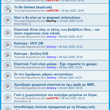
Τελευταία δημοσίευση από
rasPUTIN
«
19 Δεκ 2025, 18:41
To Be Deleted (duplicate)
Τελευταία δημοσίευση από
rasPUTIN
«
19 Δεκ 2025, 18:41
Ιδού τι θα γίνει με το ψηφιακό πελατολόγιο
Τελευταία δημοσίευση από
MacPap
«
13 Ιούλ 2025, 13:30
Απαντήσεις:
1
Ελαστικά: Είναι όλες οι τάπες των βαλβίδων ίδιες— και
πόσο σημαντικές είναι τελικά;
Τελευταία δημοσίευση από
Johnny
«
06 Ιούλ 2025, 10:57
Καύσιμα - HVO 100
Τελευταία δημοσίευση από
Johnny
«
06 Ιούλ 2025, 10:22
Καύσιμα - βενζίνη Ε20
Τελευταία δημοσίευση από
Johnny
«
06 Ιούλ 2025, 10:16
Ελαστικά: Γιατί είναι μαύρα - Έχει σημασία το χρώμα;
Τελευταία δημοσίευση από
Johnny
«
26 Δεκ 2024, 12:19
Οι πιο ζημιάρικες μάρκες αυτοκινήτου
Τελευταία δημοσίευση από
Johnny
«
09 Δεκ 2024, 16:22
Χρειάζομαι χειμερινά ελαστικά αν έχω αμάξι με AWD;
Τελευταία δημοσίευση από
Johnny
«
24 Οκτ 2024, 19:14
Γιατί η χωρητικότητα του κινητήρα μετριέται σε λίτρα;
Τελευταία δημοσίευση από
rasPUTIN
«
09 Οκτ 2024, 19:14
Απαντήσεις:
2
Ιπποδύναμη: Ισούται πραγματικά με τη δύναμη ενός