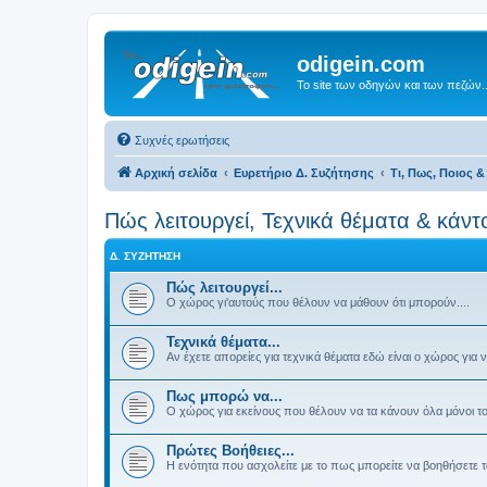
odigein.com
Το site των οδηγών και των πεζών..
Συχνές ερωτήσεις
Αρχική σελίδα
Ευρετήριο Δ. Συζήτησης
Τι, Πως, Ποιος & 
Πώς λειτουργεί, Τεχνικά θέματα & κάντ
Δ. ΣΥΖΉΤΗΣΗ
Πώς λειτουργεί...
Ο χώρος γι'αυτούς που θέλουν να μάθουν ότι μπορούν....
Τεχνικά θέματα...
Αν έχετε απορείες για τεχνικά θέματα εδώ είναι ο χώρος για 
Πως μπορώ να...
Ο χώρος για εκείνους που θέλουν να τα κάνουν όλα μόνοι το
Πρώτες Βοήθειες...
Η ενότητα που ασχολείτε με το πως μπορείτε να βοηθήσετε 