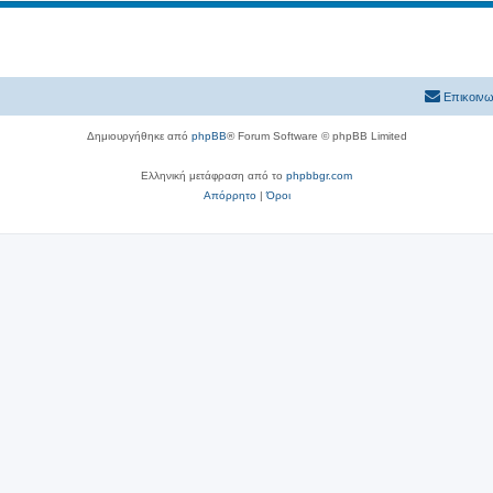
Επικοινω
Δημιουργήθηκε από
phpBB
® Forum Software © phpBB Limited
Ελληνική μετάφραση από το
phpbbgr.com
Απόρρητο
|
Όροι