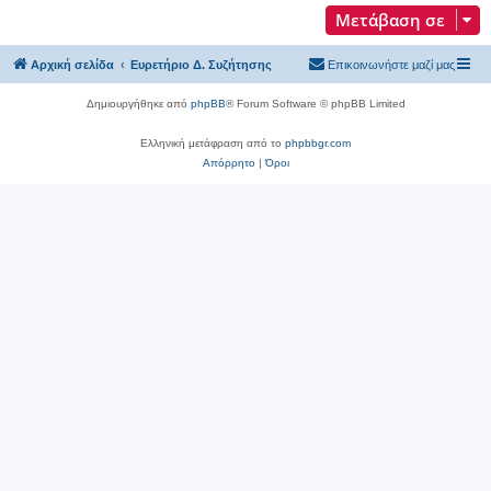
Μετάβαση σε
Αρχική σελίδα
Ευρετήριο Δ. Συζήτησης
Επικοινωνήστε μαζί μας
Δημιουργήθηκε από
phpBB
® Forum Software © phpBB Limited
Ελληνική μετάφραση από το
phpbbgr.com
Απόρρητο
|
Όροι