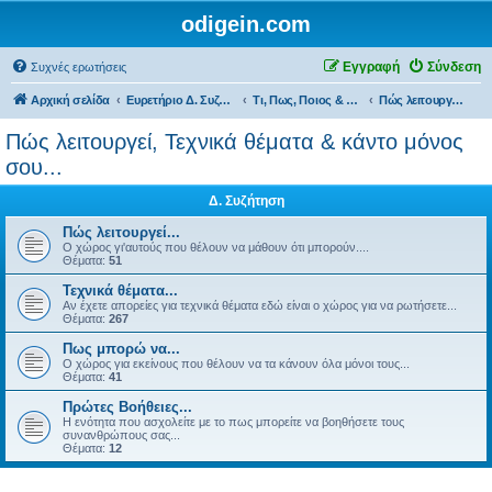
odigein.com
Εγγραφή
Σύνδεση
Συχνές ερωτήσεις
Αρχική σελίδα
Ευρετήριο Δ. Συζήτησης
Τι, Πως, Ποιος & Πού...
Πώς λειτουργεί, Τεχνικά θέματα & κάντο μόνος σου...
Πώς λειτουργεί, Τεχνικά θέματα & κάντο μόνος
σου...
Δ. Συζήτηση
Πώς λειτουργεί...
Ο χώρος γι'αυτούς που θέλουν να μάθουν ότι μπορούν....
Θέματα:
51
Τεχνικά θέματα...
Αν έχετε απορείες για τεχνικά θέματα εδώ είναι ο χώρος για να ρωτήσετε...
Θέματα:
267
Πως μπορώ να...
Ο χώρος για εκείνους που θέλουν να τα κάνουν όλα μόνοι τους...
Θέματα:
41
Πρώτες Βοήθειες...
Η ενότητα που ασχολείτε με το πως μπορείτε να βοηθήσετε τους
συνανθρώπους σας...
Θέματα:
12