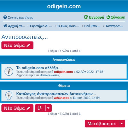
odigein.com
Εγγραφή
Σύνδεση
Συχνές ερωτήσεις
Αρχική σελίδα
Ευρετήριο Δ. Συζήτησης
Τι, Πως, Ποιος & Πού...
Πού μπορώ να βρω?...
Αντιπροσωπείες...
Αντιπροσωπείες...
Νέο Θέμα
1 θέμα • Σελίδα
1
από
1
Ανακοινώσεις
Το odigein.com αλλάζει...
Τελευταία δημοσίευση από
odigein.com
«
02 Αύγ 2022, 17:15
Δημοσιεύτηκε σε
Ανακοινώσεις...
Θέματα
Κατάλογος Αντιπροσωπειών Αυτοκινήτων...
Τελευταία δημοσίευση από
athanatos
«
11 Ιούλ 2010, 14:54
Νέο Θέμα
1 θέμα • Σελίδα
1
από
1
Μετάβαση σε