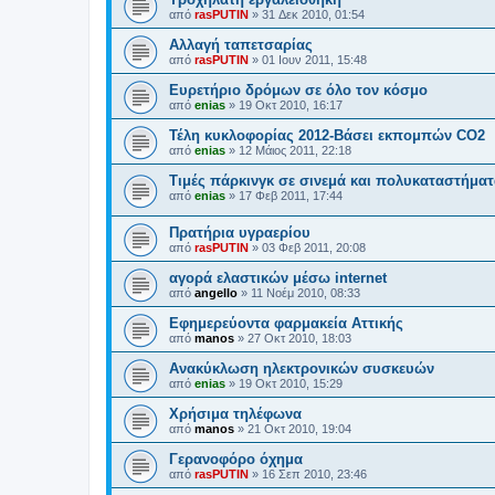
από
rasPUTIN
»
31 Δεκ 2010, 01:54
Αλλαγή ταπετσαρίας
από
rasPUTIN
»
01 Ιουν 2011, 15:48
Ευρετήριο δρόμων σε όλο τον κόσμο
από
enias
»
19 Οκτ 2010, 16:17
Τέλη κυκλοφορίας 2012-Βάσει εκπομπών CO2
από
enias
»
12 Μάιος 2011, 22:18
Τιμές πάρκινγκ σε σινεμά και πολυκαταστήμα
από
enias
»
17 Φεβ 2011, 17:44
Πρατήρια υγραερίου
από
rasPUTIN
»
03 Φεβ 2011, 20:08
αγορά ελαστικών μέσω internet
από
angello
»
11 Νοέμ 2010, 08:33
Εφημερεύοντα φαρμακεία Αττικής
από
manos
»
27 Οκτ 2010, 18:03
Ανακύκλωση ηλεκτρονικών συσκευών
από
enias
»
19 Οκτ 2010, 15:29
Χρήσιμα τηλέφωνα
από
manos
»
21 Οκτ 2010, 19:04
Γερανοφόρο όχημα
από
rasPUTIN
»
16 Σεπ 2010, 23:46