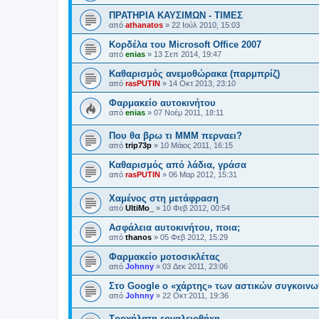
ΠΡΑΤΗΡΙΑ ΚΑΥΣΙΜΩΝ - ΤΙΜΕΣ
από
athanatos
»
22 Ιούλ 2010, 15:03
Κορδέλα του Microsoft Office 2007
από
enias
»
13 Σεπ 2014, 19:47
Καθαρισμός ανεμοθώρακα (παρμπρίζ)
από
rasPUTIN
»
14 Οκτ 2013, 23:10
Φαρμακείο αυτοκινήτου
από
enias
»
07 Νοέμ 2011, 18:11
Που θα βρω τι ΜΜΜ περναει?
από
trip73p
»
10 Μάιος 2011, 16:15
Καθαρισμός από λάδια, γράσα
από
rasPUTIN
»
06 Μαρ 2012, 15:31
Χαμένος στη μετάφραση
από
UltiMo_
»
10 Φεβ 2012, 00:54
Ασφάλεια αυτοκινήτου, ποια;
από
thanos
»
05 Φεβ 2012, 15:29
Φαρμακείο μοτοσικλέτας
από
Johnny
»
03 Δεκ 2011, 23:06
Στο Google ο «χάρτης» των αστικών συγκοινω
από
Johnny
»
22 Οκτ 2011, 19:36
Τροχήλατη εργαλειοθήκη