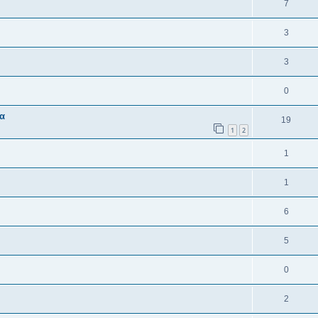
7
3
3
0
τα
19
1
2
1
1
6
5
0
2