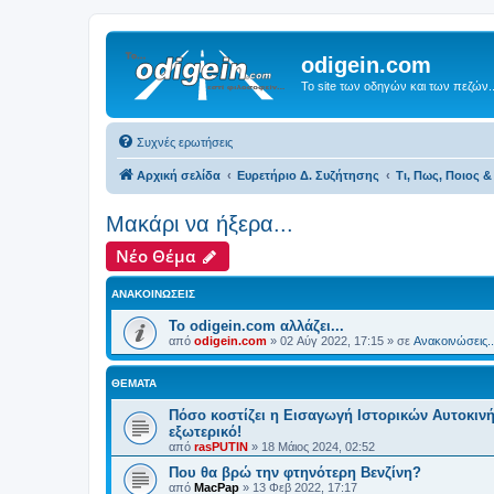
odigein.com
Το site των οδηγών και των πεζών..
Συχνές ερωτήσεις
Αρχική σελίδα
Ευρετήριο Δ. Συζήτησης
Τι, Πως, Ποιος & 
Μακάρι να ήξερα...
Νέο Θέμα
ΑΝΑΚΟΙΝΏΣΕΙΣ
Το odigein.com αλλάζει...
από
odigein.com
»
02 Αύγ 2022, 17:15
» σε
Ανακοινώσεις..
ΘΈΜΑΤΑ
Πόσο κοστίζει η Εισαγωγή Ιστορικών Αυτοκιν
εξωτερικό!
από
rasPUTIN
»
18 Μάιος 2024, 02:52
Που θα βρώ την φτηνότερη Βενζίνη?
από
MacPap
»
13 Φεβ 2022, 17:17