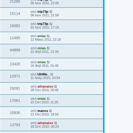
21285
06 Ιουν 2011, 22:05
από
trip73p
15114
06 Ιουν 2011, 21:58
από
trip73p
16082
02 Ιουν 2011, 17:19
από
enias
11495
12 Μάιος 2011, 22:18
από
enias
44899
22 Φεβ 2011, 13:34
από
enias
13420
16 Φεβ 2011, 01:45
από
UltiMo_
12971
11 Νοέμ 2010, 10:54
από
athanatos
19281
28 Οκτ 2010, 20:06
από
enias
17061
22 Οκτ 2010, 11:25
από
manos
10836
21 Οκτ 2010, 19:04
από
athanatos
13793
18 Σεπ 2010, 00:23