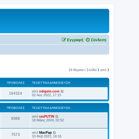
Εγγραφή
Σύνδεση
24 θέματα • Σελίδα
1
από
1
ΠΡΟΒΟΛΈΣ
ΤΕΛΕΥΤΑΊΑ ΔΗΜΟΣΊΕΥΣΗ
από
odigein.com
164324
02 Αύγ 2022, 17:15
ΠΡΟΒΟΛΈΣ
ΤΕΛΕΥΤΑΊΑ ΔΗΜΟΣΊΕΥΣΗ
από
rasPUTIN
9366
18 Μάιος 2024, 02:52
από
MacPap
7573
10 Φεβ 2023, 16:16