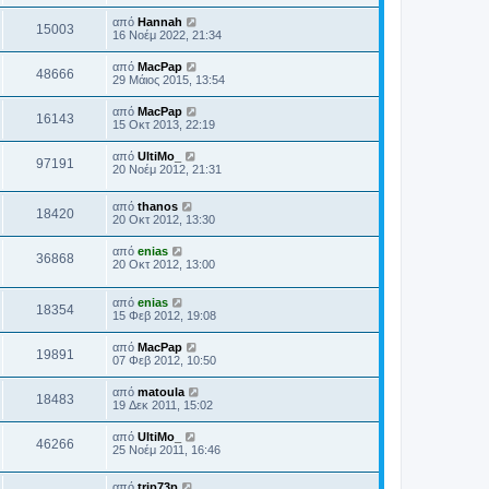
από
Hannah
15003
16 Νοέμ 2022, 21:34
από
MacPap
48666
29 Μάιος 2015, 13:54
από
MacPap
16143
15 Οκτ 2013, 22:19
από
UltiMo_
97191
20 Νοέμ 2012, 21:31
από
thanos
18420
20 Οκτ 2012, 13:30
από
enias
36868
20 Οκτ 2012, 13:00
από
enias
18354
15 Φεβ 2012, 19:08
από
MacPap
19891
07 Φεβ 2012, 10:50
από
matoula
18483
19 Δεκ 2011, 15:02
από
UltiMo_
46266
25 Νοέμ 2011, 16:46
από
trip73p