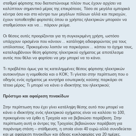
σταθμοί φόρτισης που διαπιστώνουμε πλέον πως έχουν αρχίσει να
καλύπτουν σημαντικό μέρος της επικράτειας. Τόσο σε μεγάλα εμπορικά
κέντρα όσο και στο κέντρο των μεγάλων πόλεων αλλά και περιοχών,
έχουν τοποθετηθεί φορτιστές όπου οι χρήστες ηλεκτρικών μπορούν να
σταθμεύσουν και να… πάρουν ρεύμα.
Οι θέσεις αυτές προορίζονται για τη συγκεκριμένη χρήση, ωστόσο
υπάρχουν ορισμένοι που κάνουν… κατάληψη αδιαφορώντας για τους
υπόλοιπους. Προκειμένου λοιπόν να παρκάρουν… κάπου το όχημα τους,
καταλαμβάνουν θέση φόρτισης ηλεκτρικού οχήματος με αποτέλεσμα
αυτός που θέλει να φορτίσει να μην μπορεί να το κάνει.
Τι προβλέπει όμως για τις κατειλημμένες θέσεις φόρτισης ηλεκτρικών
αυτοκινήτων η νομοθεσία και ο ΚΟΚ; Τι γίνεται στην περίπτωση που ο
οδηγός ενός οχήματος με κινητήρα εσωτερικής καύσης παρκάρει σε
τέτοιο μέρος; Τι μπορεί να κάνει ο ιδιοκτήτης του ηλεκτρικού;
Πρόστιμο και αφαίρεση πινακίδων
Στην περίπτωση που έχει γίνει κατάληψη θέσης αυτό που μπορεί να
κάνει ο ιδιοκτήτης ενός ηλεκτρικού οχήματος είναι να καλέσει το 100,
προκειμένου να έρθει η Τροχαία και να βεβαιώσει παράβαση. Στην
περίπτωση αυτή οι άντρες της Τροχαίας βεβαιώνουν παράβαση για
παράνομη στάση – στάθμευση, η οποία είναι 40 ευρώ αλλά συνοδεύεται
και με αφαίρεση πινακίδων και άδειας κυκλοφορίας για 20 ημέρες.