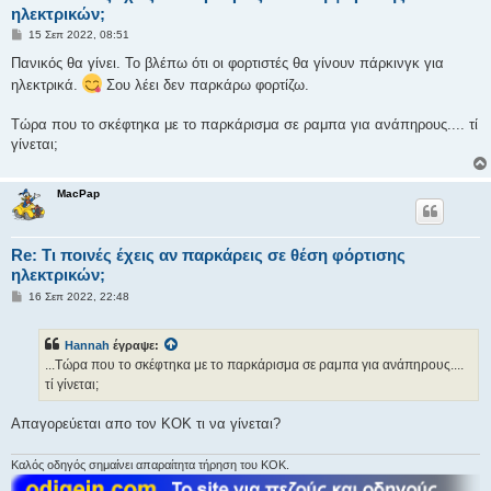
ηλεκτρικών;
Δ
15 Σεπ 2022, 08:51
η
μ
Πανικός θα γίνει. Το βλέπω ότι οι φορτιστές θα γίνουν πάρκινγκ για
ο
ηλεκτρικά.
Σου λέει δεν παρκάρω φορτίζω.
σ
ί
ε
Τώρα που το σκέφτηκα με το παρκάρισμα σε ραμπα για ανάπηρους.... τί
υ
σ
γίνεται;
η
MacPap
Re: Τι ποινές έχεις αν παρκάρεις σε θέση φόρτισης
ηλεκτρικών;
Δ
16 Σεπ 2022, 22:48
η
μ
ο
Hannah
έγραψε:
σ
ί
...Τώρα που το σκέφτηκα με το παρκάρισμα σε ραμπα για ανάπηρους....
ε
τί γίνεται;
υ
σ
η
Απαγορεύεται απο τον ΚΟΚ τι να γίνεται?
Καλός οδηγός σημαίνει απαραίτητα τήρηση του ΚΟΚ.