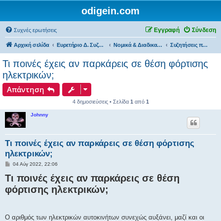
odigein.com
Εγγραφή
Σύνδεση
Συχνές ερωτήσεις
Αρχική σελίδα
Ευρετήριο Δ. Συζήτησης
Νομικά & Διαδικαστικά θέματα, Καταγγελίες & Παράπονα...
Συζητήσεις περί Νομικών & Διαδικαστικών Θεμάτων...
Τι ποινές έχεις αν παρκάρεις σε θέση φόρτισης
ηλεκτρικών;
Απάντηση
4 δημοσιεύσεις • Σελίδα
1
από
1
Johnny
Τι ποινές έχεις αν παρκάρεις σε θέση φόρτισης
ηλεκτρικών;
Δ
04 Αύγ 2022, 22:06
η
Τι ποινές έχεις αν παρκάρεις σε θέση
μ
ο
φόρτισης ηλεκτρικών;
σ
ί
ε
υ
σ
Ο αριθμός των ηλεκτρικών αυτοκινήτων συνεχώς αυξάνει, μαζί και οι
η