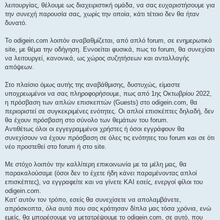
λειτουργίας, θέλουμε ως διαχειριστική ομάδα, να σας ευχαριστήσουμε για
την συνεχή παρουσία σας, χωρίς την οποία, κάτι τέτοιο δεν θα ήταν
δυνατό.
Το odigein.com λοιπόν αναβαθμίζεται, από απλό forum, σε ενημερωτικό
site, με θέμα την οδήγηση. Εννοείται φυσικά, πως το forum, θα συνεχίσει
να λειτουργεί, κανονικά, ως χώρος συζητήσεων και ανταλλαγής
απόψεων.
Στο πλαίσιο όμως αυτής της αναβάθμισης, δυστυχώς, είμαστε
υποχρεωμένοι να σας πληροφορήσουμε, πως από 1ης Οκτωβρίου 2022,
η πρόσβαση των απλών επισκεπτών (Guests) στο odigein.com, θα
περιοριστεί σε συγκεκριμένες ενότητες. Οι απλοί επισκέπτες δηλαδή, δεν
θα έχουν πρόσβαση στο σύνολο των θεμάτων του forum.
Αντιθέτως όλοι οι εγγεγραμμένοι χρήστες ή όσοι εγγράφουν θα
συνεχίσουν να έχουν πρόσβαση σε όλες τις ενότητες του forum και σε ότι
νέο προστεθεί στο forum ή στο site.
Mε στόχο λοιπόν την καλλίτερη επικοινωνία με τα μέλη μας, θα
παρακαλούσαμε (όσοι δεν το έχετε ήδη κάνει παραμένοντας απλοί
επισκέπτες), να εγγραφείτε και να γίνετε ΚΑΙ εσείς, ενεργοί φίλοι του
odigein.com.
Κατ' αυτόν τον τρόπο, εσείς θα συνεχίσετε να απολαμβάνετε,
απρόσκοπτα, όλα αυτά που σας κράτησαν δίπλα μας τόσα χρόνια, ενώ
εμείς, θα μπορέσουμε να μετατρέψουμε το odigein.com, σε αυτό, που