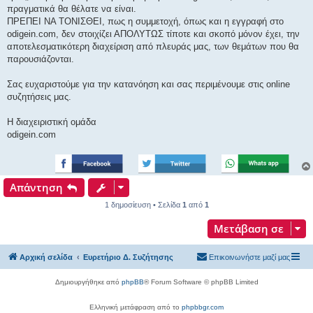
πραγματικά θα θέλατε να είναι.
ΠΡΕΠΕΙ ΝΑ ΤΟΝΙΣΘΕΙ, πως η συμμετοχή, όπως και η εγγραφή στο
odigein.com, δεν στοιχίζει ΑΠΟΛΥΤΩΣ τίποτε και σκοπό μόνον έχει, την
αποτελεσματικότερη διαχείριση από πλευράς μας, των θεμάτων που θα
παρουσιάζονται.
Σας ευχαριστούμε για την κατανόηση και σας περιμένουμε στις online
συζητήσεις μας.
Η διαχειριστική ομάδα
odigein.com
Απάντηση
1 δημοσίευση • Σελίδα
1
από
1
Μετάβαση σε
Αρχική σελίδα
Ευρετήριο Δ. Συζήτησης
Επικοινωνήστε μαζί μας
Δημιουργήθηκε από
phpBB
® Forum Software © phpBB Limited
Ελληνική μετάφραση από το
phpbbgr.com