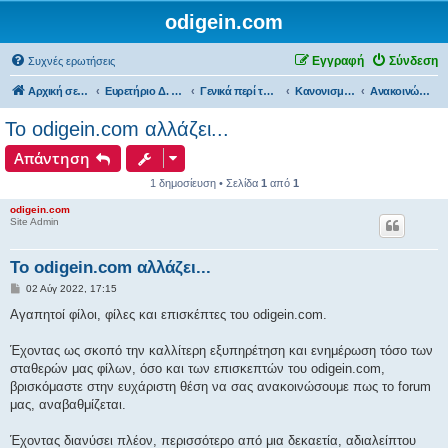
odigein.com
Εγγραφή
Σύνδεση
Συχνές ερωτήσεις
Αρχική σελίδα
Ευρετήριο Δ. Συζήτησης
Γενικά περί του forum...
Κανονισμοί λειτουργίας & Ανακοινώσεις του forum......
Ανακοινώσεις...
Το odigein.com αλλάζει...
Απάντηση
1 δημοσίευση • Σελίδα
1
από
1
odigein.com
Site Admin
Το odigein.com αλλάζει...
Δ
02 Αύγ 2022, 17:15
η
μ
Αγαπητοί φίλοι, φίλες και επισκέπτες του odigein.com.
ο
σ
ί
Έχοντας ως σκοπό την καλλίτερη εξυπηρέτηση και ενημέρωση τόσο των
ε
σταθερών μας φίλων, όσο και των επισκεπτών του odigein.com,
υ
σ
βρισκόμαστε στην ευχάριστη θέση να σας ανακοινώσουμε πως το forum
η
μας, αναβαθμίζεται.
Έχοντας διανύσει πλέον, περισσότερο από μια δεκαετία, αδιαλείπτου