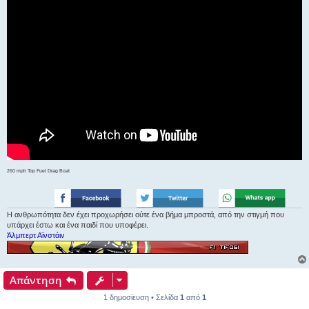
260 mph Top Fuel Drag Boat
Η ανθρωπότητα δεν έχει προχωρήσει ούτε ένα βήμα μπροστά, από την στιγμή που
υπάρχει έστω και ένα παιδί που υποφέρει.
Άλμπερτ Αϊνστάιν
Απάντηση
1 δημοσίευση • Σελίδα
1
από
1