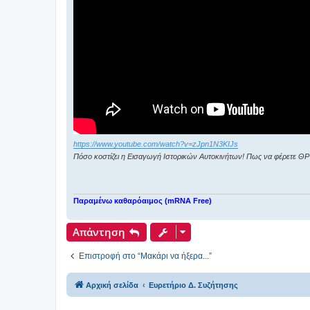
https://www.youtube.com/watch?v=zJpn1N3KIJs
Πόσο κοστίζει η Εισαγωγή Ιστορικών Αυτοκινήτων! Πως να φέρετε ΘΡ
Παραμένω καθαρόαιμος (mRNA Free)
Απάντηση
Επιστροφή στο “Μακάρι να ήξερα...”
Αρχική σελίδα
Ευρετήριο Δ. Συζήτησης