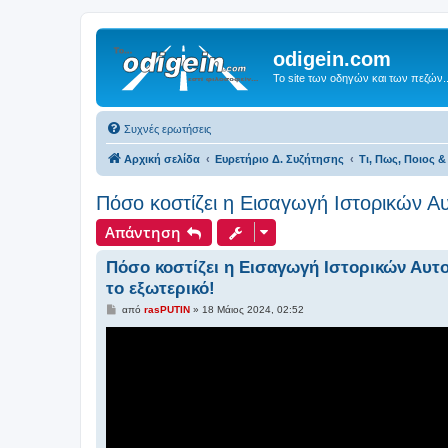
odigein.com
Το site των οδηγών και των πεζών..
Συχνές ερωτήσεις
Αρχική σελίδα
Ευρετήριο Δ. Συζήτησης
Τι, Πως, Ποιος & 
Πόσο κοστίζει η Εισαγωγή Ιστορικών 
Απάντηση
Πόσο κοστίζει η Εισαγωγή Ιστορικών Αυτ
το εξωτερικό!
Δ
από
rasPUTIN
»
18 Μάιος 2024, 02:52
η
μ
ο
σ
ί
ε
υ
σ
η