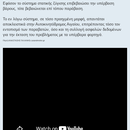
Εφόσον το σύστημα στατικής ζύγισης επιβεβαιώσει την υπέρβαση
βάρους, τότε βεβαιώνεται επί τόπου παράβαση.
Το εν λόγω σύστημα, σε τόσο προηγμένη μορφή, απαντάται
αποκλειστικά στην Αυτοκινητόδρομος Αιγαίου, επιτρέποντας τόσο τον
εντοπισμό των παραβατών, όσο και τη συλλογή ασφαλών δεδομένων
για την έκταση του προβλήματος με τα υπέρβαρα φορτηγά.
Πηγή:ΑΝΑΣΤΑΣΗΣ ΓΑΛΑΝΗΣ-carandmotor.gr