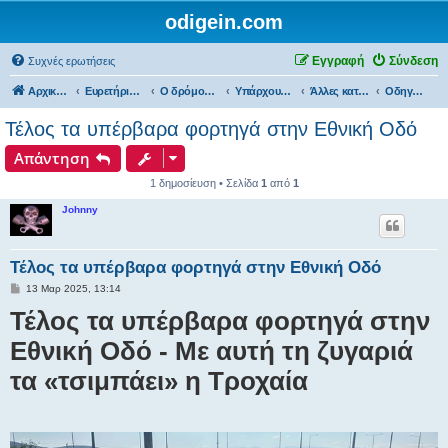
odigein.com
Εγγραφή
Σύνδεση
Συχνές ερωτήσεις
Αρχική σελίδα
Ευρετήριο Δ. Συζήτησης
Ο δρόμος είχε την δική του Ιστορία...
Υπάρχουμε και εμείς...
Άλλες κατηγορίες Οδηγών...
Οδηγώ και είμαι επαγγελματίας...
Τέλος τα υπέρβαρα φορτηγά στην Εθνική Οδό
Απάντηση
1 δημοσίευση • Σελίδα
1
από
1
Johnny
Τέλος τα υπέρβαρα φορτηγά στην Εθνική Οδό
Δ
13 Μαρ 2025, 13:14
η
Τέλος τα υπέρβαρα φορτηγά στην
μ
ο
σ
Εθνική Οδό - Με αυτή τη ζυγαριά
ί
ε
τα «τσιμπάει» η Τροχαία
υ
σ
η