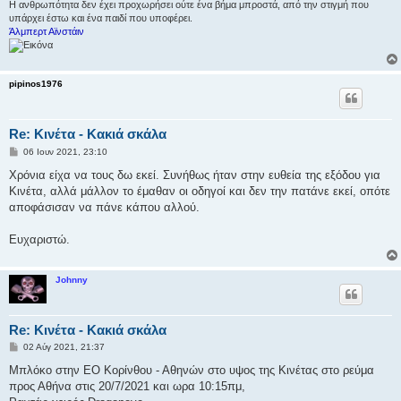
Η ανθρωπότητα δεν έχει προχωρήσει ούτε ένα βήμα μπροστά, από την στιγμή που
υπάρχει έστω και ένα παιδί που υποφέρει.
Άλμπερτ Αϊνστάιν
pipinos1976
Re: Κινέτα - Κακιά σκάλα
Δ
06 Ιουν 2021, 23:10
η
μ
Χρόνια είχα να τους δω εκεί. Συνήθως ήταν στην ευθεία της εξόδου για
ο
Κινέτα, αλλά μάλλον το έμαθαν οι οδηγοί και δεν την πατάνε εκεί, οπότε
σ
ί
αποφάσισαν να πάνε κάπου αλλού.
ε
υ
σ
Ευχαριστώ.
η
Johnny
Re: Κινέτα - Κακιά σκάλα
Δ
02 Αύγ 2021, 21:37
η
μ
Μπλόκο στην ΕΟ Κορίνθου - Αθηνών στο υψος της Κινέτας στο ρεύμα
ο
προς Αθήνα στις 20/7/2021 και ωρα 10:15πμ,
σ
ί