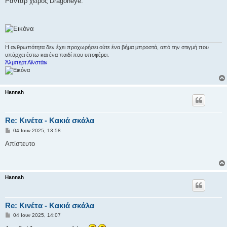
Ραντάρ χειρός Dragoneye.
ε
υ
σ
η
Η ανθρωπότητα δεν έχει προχωρήσει ούτε ένα βήμα μπροστά, από την στιγμή που
υπάρχει έστω και ένα παιδί που υποφέρει.
Άλμπερτ Αϊνστάιν
Hannah
Re: Κινέτα - Κακιά σκάλα
Δ
04 Ιουν 2025, 13:58
η
μ
Απίστευτο
ο
σ
ί
ε
υ
Hannah
σ
η
Re: Κινέτα - Κακιά σκάλα
Δ
04 Ιουν 2025, 14:07
η
μ