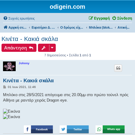
odigein.com
Εγγραφή
Σύνδεση
Συχνές ερωτήσεις
Αρχική σελίδα
Ευρετήριο Δ. Συζήτησης
Ο δρόμος είχε την δική του Ιστορία...
Μπλόκα (bloka)...
Αττική...
Κινέτα - Κακιά σκάλα
Απάντηση
7 δημοσιεύσεις • Σελίδα
1
από
1
Johnny
Κινέτα - Κακιά σκάλα
Δ
01 Ιουν 2021, 11:46
η
μ
Μπλόκο στις 28/5/2021 απόγευμα στις 20.00μμ στο πρώτο τούνελ πρός
ο
Αθήνα με ραντάρ χειρός Dragon eye.
σ
ί
ε
υ
σ
η