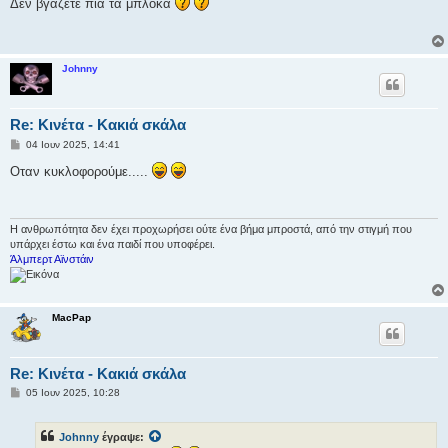
Δεν βγάζετε πια τα μπλόκα
ο
σ
ί
ε
υ
Johnny
σ
η
Re: Κινέτα - Κακιά σκάλα
Δ
04 Ιουν 2025, 14:41
η
μ
Οταν κυκλοφορούμε.....
ο
σ
ί
ε
υ
Η ανθρωπότητα δεν έχει προχωρήσει ούτε ένα βήμα μπροστά, από την στιγμή που
σ
υπάρχει έστω και ένα παιδί που υποφέρει.
η
Άλμπερτ Αϊνστάιν
MacPap
Re: Κινέτα - Κακιά σκάλα
Δ
05 Ιουν 2025, 10:28
η
μ
ο
Johnny
έγραψε:
σ