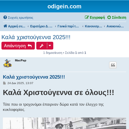
odigein.com
Εγγραφή
Σύνδεση
Συχνές ερωτήσεις
Αρχική σελίδα
Ευρετήριο Δ. Συζήτησης
Γενικά περί του forum...
Κανονισμοί λειτουργίας & Ανακοινώσεις του forum......
Ανακοινώσεις...
Καλά χριστούγεννα 2025!!!
Απάντηση
1 δημοσίευση • Σελίδα
1
από
1
MacPap
Καλά χριστούγεννα 2025!!!
Δ
24 Δεκ 2025, 13:07
η
Καλά Χριστούγεννα σε όλους!!!
μ
ο
σ
ί
ε
Τότε που οι τροχονόμοι έπαιρναν δώρα κατά τον έλεγχο της
υ
κυκλοφορίας.
σ
η