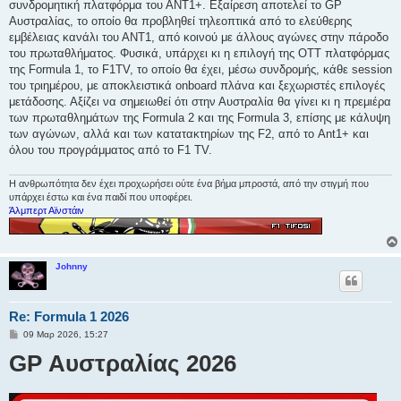
συνδρομητική πλατφόρμα του ΑΝΤ1+. Εξαίρεση αποτελεί το GP
Αυστραλίας, το οποίο θα προβληθεί τηλεοπτικά από το ελεύθερης
εμβέλειας κανάλι του ΑΝΤ1, από κοινού με άλλους αγώνες στην πάροδο
του πρωταθλήματος. Φυσικά, υπάρχει κι η επιλογή της ΟΤΤ πλατφόρμας
της Formula 1, το F1TV, το οποίο θα έχει, μέσω συνδρομής, κάθε session
του τριημέρου, με αποκλειστικά onboard πλάνα και ξεχωριστές επιλογές
μετάδοσης. Αξίζει να σημειωθεί ότι στην Αυστραλία θα γίνει κι η πρεμιέρα
των πρωταθλημάτων της Formula 2 και της Formula 3, επίσης με κάλυψη
των αγώνων, αλλά και των κατατακτηρίων της F2, από το Ant1+ και
όλου του προγράμματος από το F1 TV.
Η ανθρωπότητα δεν έχει προχωρήσει ούτε ένα βήμα μπροστά, από την στιγμή που
υπάρχει έστω και ένα παιδί που υποφέρει.
Άλμπερτ Αϊνστάιν
Johnny
Re: Formula 1 2026
Δ
09 Μαρ 2026, 15:27
η
GP Αυστραλίας 2026
μ
ο
σ
ί
ε