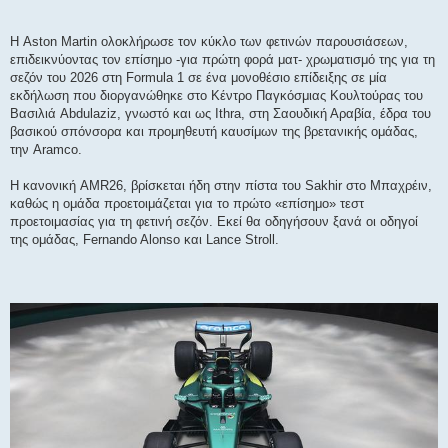
Η Aston Martin ολοκλήρωσε τον κύκλο των φετινών παρουσιάσεων,
επιδεικνύοντας τον επίσημο -για πρώτη φορά ματ- χρωματισμό της για τη
σεζόν του 2026 στη Formula 1 σε ένα μονοθέσιο επίδειξης σε μία
εκδήλωση που διοργανώθηκε στο Κέντρο Παγκόσμιας Κουλτούρας του
Βασιλιά Abdulaziz, γνωστό και ως Ithra, στη Σαουδική Αραβία, έδρα του
βασικού σπόνσορα και προμηθευτή καυσίμων της βρετανικής ομάδας,
την Aramco.
Η κανονική AMR26, βρίσκεται ήδη στην πίστα του Sakhir στο Μπαχρέιν,
καθώς η ομάδα προετοιμάζεται για το πρώτο «επίσημο» τεστ
προετοιμασίας για τη φετινή σεζόν. Εκεί θα οδηγήσουν ξανά οι οδηγοί
της ομάδας, Fernando Alonso και Lance Stroll.