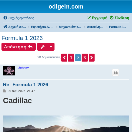
odigein.com
Εγγραφή
Σύνδεση
Συχνές ερωτήσεις
Αρχική σελίδα
Ευρετήριο Δ. Συζήτησης
Μηχανοκίνητος αθλητισμός και μη...
Αυτοκίνητα...
Formula 1...
Formula 1 2026
Απάντηση
1
3
Προηγούμενη
Επόμενη
2
28 δημοσιεύσεις
Johnny
Re: Formula 1 2026
Δ
09 Φεβ 2026, 21:47
η
Cadillac
μ
ο
σ
ί
ε
υ
σ
η