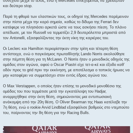
συνεχίσει μέχρι το τέλος, ενώ η Mercedes ενδεχομένως να χρειαζόταν
και δεύτερο stop.
Παρά τη φθορά των ελαστικών τους, οι οδηγοί της Mercedes παρέμειναν
στην πίστα μέχρι την καρό σημαία, καθώς το δίδυμο της Ferrari δεν
κατάφερε να πλησιάσει αρκετά ώστε να τους ασκήσει πίεση. Το πλάνο
απέδωσε, με τον Russell να τερματίζει 2,9 δευτερόλεπτα μπροστά από
τον Antonelli, εξασφαλίζοντας την έκτη νίκη της καριέρας του.
Οι Leclerc και Hamilton περιορίστηκαν στην τρίτη και τέταρτη θέση
αντίστοιχα, ενώ ο παγκόσμιος πρωταθλητής Lando Norris ακολούθησε
στην πέμπτη θέση για τη McLaren. Ο Norris ήταν ο μοναδικός οδηγός της
ομάδας στον αγώνα, αφού ο Oscar Piastri είχε τετ-α-κέ και έξοδο καθ’
οδόν προς το grid πριν την εκκίνηση, με αποτέλεσμα ο τοπικός ήρωας να
μην καταφέρει να συμμετάσχει στον εντός έδρας αγώνα του.
Ο Max Verstappen, ο οποίος ήταν επίσης το μοναδικό μονοθέσιο της
ομάδας του που τερμάτισε μετά την εγκατάλειψη του Hadjar,
αναρριχήθηκε στην έκτη θέση, σημειώνοντας μια εντυπωσιακή
ανάκαμψη από την 20η θέση. Ο Oliver Bearman της Haas κατέλαβε την
7η θέση, ενώ ο rookie Arvid Lindblad εξασφάλισε βαθμούς στο ντεμπούτο
του, παίρνοντας την 8η θέση για την Racing Bulls.