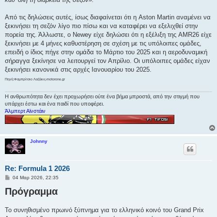
Από τις δηλώσεις αυτές, ίσως διαφαίνεται ότι η Aston Martin αναμένει να
ξεκινήσει τη σεζόν λίγο πιο πίσω και να καταφέρει να εξελιχθεί στην
πορεία της. Άλλωστε, ο Newey είχε δηλώσει ότι η εξέλιξη της AMR26 είχε
ξεκινήσει με 4 μήνες καθυστέρηση σε σχέση με τις υπόλοιπες ομάδες,
επειδή ο ίδιος πήγε στην ομάδα το Μάρτιο του 2025 και η αεροδυναμική
σήραγγα ξεκίνησε να λειτουργεί τον Απρίλιο. Οι υπόλοιπες ομάδες είχαν
ξεκινήσει κανονικά στις αρχές Ιανουαρίου του 2025.
Πηγή:Φαμπρίτσιο Λαζάκις-motorone.gr
Η ανθρωπότητα δεν έχει προχωρήσει ούτε ένα βήμα μπροστά, από την στιγμή που
υπάρχει έστω και ένα παιδί που υποφέρει.
Άλμπερτ Αϊνστάιν
Johnny
Re: Formula 1 2026
Δ
04 Μαρ 2026, 22:35
η
Πρόγραμμα
μ
ο
σ
ί
Το συνηθισμένο πρωινό ξύπνημα για το ελληνικό κοινό του Grand Prix
ε