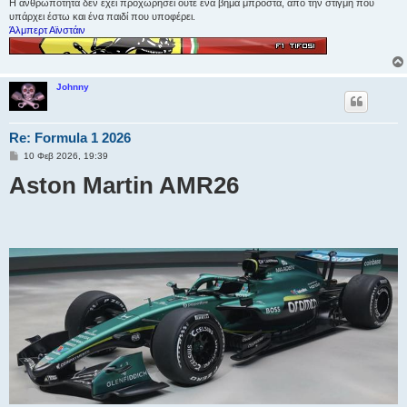
Η ανθρωπότητα δεν έχει προχωρήσει ούτε ένα βήμα μπροστά, από την στιγμή που
υπάρχει έστω και ένα παιδί που υποφέρει.
Άλμπερτ Αϊνστάιν
Johnny
Re: Formula 1 2026
Δ
10 Φεβ 2026, 19:39
η
Aston Martin AMR26
μ
ο
σ
ί
ε
υ
σ
η