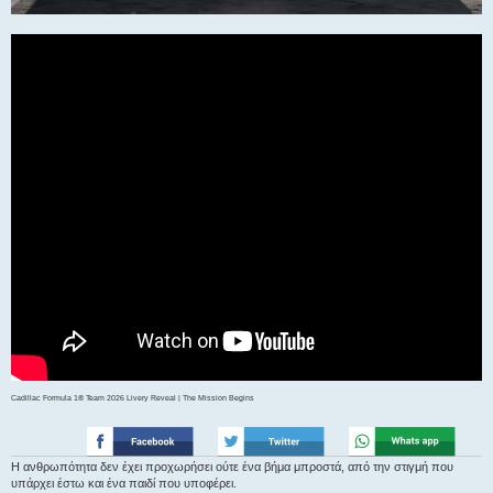
Cadillac Formula 1® Team 2026 Livery Reveal | The Mission Begins
Η ανθρωπότητα δεν έχει προχωρήσει ούτε ένα βήμα μπροστά, από την στιγμή που
υπάρχει έστω και ένα παιδί που υποφέρει.