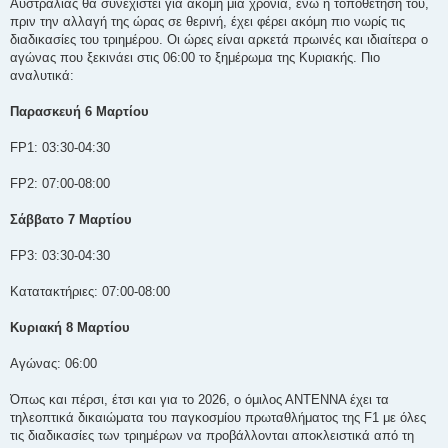
Αυστραλίας θα συνεχιστεί για ακόμη μία χρονιά, ενώ η τοποθέτησή του,
υ
σ
πριν την αλλαγή της ώρας σε θερινή, έχει φέρει ακόμη πιο νωρίς τις
η
διαδικασίες του τριημέρου. Οι ώρες είναι αρκετά πρωινές και ιδιαίτερα ο
αγώνας που ξεκινάει στις 06:00 το ξημέρωμα της Κυριακής. Πιο
αναλυτικά:
Παρασκευή 6 Μαρτίου
FP1: 03:30-04:30
FP2: 07:00-08:00
Σάββατο 7 Μαρτίου
FP3: 03:30-04:30
Κατατακτήριες: 07:00-08:00
Κυριακή 8 Μαρτίου
Αγώνας: 06:00
Όπως και πέρσι, έτσι και για το 2026, ο όμιλος ΑΝΤΕΝΝΑ έχει τα
τηλεοπτικά δικαιώματα του παγκοσμίου πρωταθλήματος της F1 με όλες
τις διαδικασίες των τριημέρων να προβάλλονται αποκλειστικά από τη