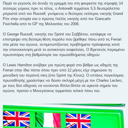
Παρά το γεγονός ότι άνοιξε τη γραμμή του στη φουρκέτα της στροφής 14
τέσσερις γύρους πριν το τέλος, ο Antonelli τερμάτισε 5,5 δευτερόλεπτα
μπροστά από τον Russell, γινόμενος ο δεύτερος νεότερος νικητής Grand
Prix στην ιστορία και ο πρώτος Ιταλός νικητής από τον Giancarlo
Fisichella από το GP της Μαλαισίας του 2006.
Ο George Russell, νικητής του Sprint του Σαββάτου, κατάφερε να
επιστρέψει στη δεύτερη θέση παρόλο που βρέθηκε πίσω από τις Ferrari
στα μέσα του αγώνα, αντιμετωπίζοντας προβλήματα πρόσφυσης κατά
την επανεκκίνηση μετά το αυτοκίνητο ασφαλείας. Ο Βρετανός παραμένει
πρωτοπόρος στη βαθμολογία του πρωταθλήματος οδηγών.
Ο Lewis Hamilton ανέβηκε για πρώτη φορά στο βάθρο ως οδηγός της
Ferrari στην ίδια πίστα όπου πριν από 12 μήνες είχε σημειώσει τη
μοναδική του περσινή νίκη (στο Sprint της Κίνας). Ο επτάκις παγκόσμιος
πρωταθλητής χρειάστηκε να δώσει σκληρή μάχη με τον Charles Leclerc,
με τους δύο οδηγούς να κινούνται δίπλα-δίπλα σε αρκετά σημεία του
αγώνα, προτού ο Μονεγάσκος τερματίσει τελικά πίσω του.