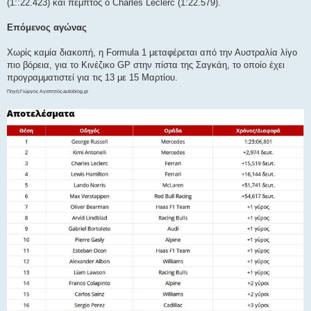
(1::22.423) και πέμπτος ο Charles Leclerc (1:22.579).
Επόμενος αγώνας
Χωρίς καμία διακοπή, η Formula 1 μεταφέρεται από την Αυστραλία λίγο
πιο βόρεια, για το Κινέζικο GP στην πίστα της Σαγκάη, το οποίο έχει
προγραμματιστεί για τις 13 με 15 Μαρτίου.
Πηγή:Γιώργος Αγαπητός-autoblog.gr