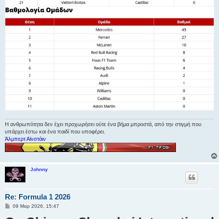
Η ανθρωπότητα δεν έχει προχωρήσει ούτε ένα βήμα μπροστά, από την στιγμή που
υπάρχει έστω και ένα παιδί που υποφέρει.
Άλμπερτ Αϊνστάιν
Johnny
Re: Formula 1 2026
Δ
09 Μαρ 2026, 15:47
η
μ