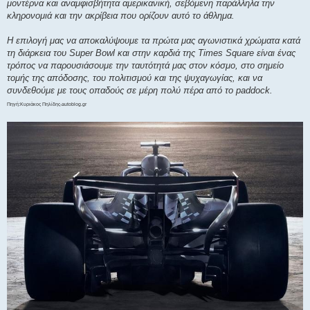
μοντέρνα και αναμφισβήτητα αμερικανική, σεβόμενη παράλληλα την
κληρονομιά και την ακρίβεια που ορίζουν αυτό το άθλημα.
Η επιλογή μας να αποκαλύψουμε τα πρώτα μας αγωνιστικά χρώματα κατά
τη διάρκεια του Super Bowl και στην καρδιά της Times Square είναι ένας
τρόπος να παρουσιάσουμε την ταυτότητά μας στον κόσμο, στο σημείο
τομής της απόδοσης, του πολιτισμού και της ψυχαγωγίας, και να
συνδεθούμε με τους οπαδούς σε μέρη πολύ πέρα ​​από το paddock.
Πηγή:Κυριάκος Πηλίδης-autoblog.gr