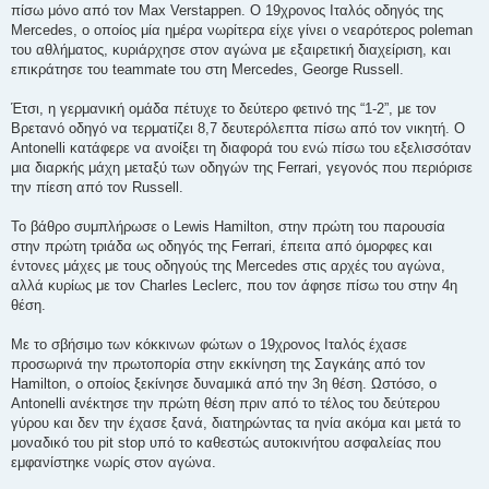
πίσω μόνο από τον Max Verstappen. Ο 19χρονος Ιταλός οδηγός της
Mercedes, ο οποίος μία ημέρα νωρίτερα είχε γίνει ο νεαρότερος poleman
του αθλήματος, κυριάρχησε στον αγώνα με εξαιρετική διαχείριση, και
επικράτησε του teammate του στη Mercedes, George Russell.
Έτσι, η γερμανική ομάδα πέτυχε το δεύτερο φετινό της “1-2”, με τον
Βρετανό οδηγό να τερματίζει 8,7 δευτερόλεπτα πίσω από τον νικητή. Ο
Antonelli κατάφερε να ανοίξει τη διαφορά του ενώ πίσω του εξελισσόταν
μια διαρκής μάχη μεταξύ των οδηγών της Ferrari, γεγονός που περιόρισε
την πίεση από τον Russell.
Το βάθρο συμπλήρωσε ο Lewis Hamilton, στην πρώτη του παρουσία
στην πρώτη τριάδα ως οδηγός της Ferrari, έπειτα από όμορφες και
έντονες μάχες με τους οδηγούς της Mercedes στις αρχές του αγώνα,
αλλά κυρίως με τον Charles Leclerc, που τον άφησε πίσω του στην 4η
θέση.
Με το σβήσιμο των κόκκινων φώτων ο 19χρονος Ιταλός έχασε
προσωρινά την πρωτοπορία στην εκκίνηση της Σαγκάης από τον
Hamilton, ο οποίος ξεκίνησε δυναμικά από την 3η θέση. Ωστόσο, ο
Antonelli ανέκτησε την πρώτη θέση πριν από το τέλος του δεύτερου
γύρου και δεν την έχασε ξανά, διατηρώντας τα ηνία ακόμα και μετά το
μοναδικό του pit stop υπό το καθεστώς αυτοκινήτου ασφαλείας που
εμφανίστηκε νωρίς στον αγώνα.