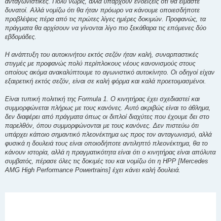
ανταγωνιστικές. Πολύ νωρίς, αλλά υπάρχουν ενδείξεις ότι θα είμαστε
δυνατοί. Αλλά νομίζω ότι θα ήταν πρόωρο να κάνουμε οποιεσδήποτε
προβλέψεις πέρα ​​από τις πρώτες λίγες ημέρες δοκιμών. Προφανώς, τα
πράγματα θα αρχίσουν να γίνονται λίγο πιο ξεκάθαρα τις επόμενες δύο
εβδομάδες.
Η ανάπτυξη του αυτοκινήτου εκτός σεζόν ήταν καλή, συναρπαστικές
στιγμές με προφανώς πολύ περίπλοκους νέους κανονισμούς στους
οποίους ακόμα ανακαλύπτουμε το αγωνιστικό αυτοκίνητο. Οι οδηγοί είχαν
εξαιρετική εκτός σεζόν, είναι σε καλή φόρμα και καλά προετοιμασμένοι.
Είναι τυπική πολιτική της Formula 1. Ο κινητήρας έχει σχεδιαστεί και
συμμορφώνεται πλήρως με τους κανόνες. Αυτό ακριβώς είναι το άθλημα,
δεν διαφέρει από πράγματα όπως οι διπλοί διαχύτες που έχουμε δει στο
παρελθόν, όπου συμμορφώνονται με τους κανόνες. Δεν πιστεύω ότι
υπάρχει κάποιο σημαντικό πλεονέκτημα ως προς τον ανταγωνισμό, αλλά
φυσικά η δουλειά τους είναι οποιοδήποτε αντιληπτό πλεονέκτημα, θα το
κάνουν ιστορία, αλλά η πραγματικότητα είναι ότι ο κινητήρας είναι απόλυτα
συμβατός, πέρασε όλες τις δοκιμές του και νομίζω ότι η HPP [Mercedes
AMG High Performance Powertrains] έχει κάνει καλή δουλειά.