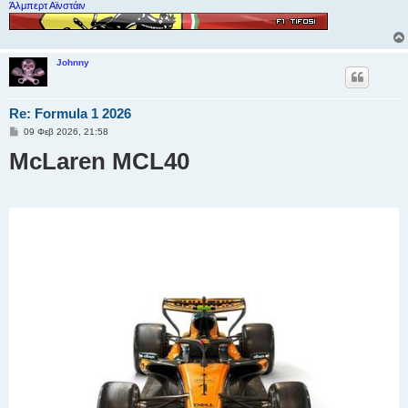
Άλμπερτ Αϊνστάιν
Johnny
Re: Formula 1 2026
Δ
09 Φεβ 2026, 21:58
η
McLaren MCL40
μ
ο
σ
ί
ε
υ
σ
η