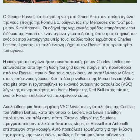
Ο George Russell κατέκτησε τη νίκη στο Grand Prix στον πρώτο αγώνα
της νέας εποχής της Formula 1, οδηγώντας την Mercedes στο “1-2” μαζί
με τον Kimi Antonelli. Οι οδηγοί της γερμανικής ομάδας επικράτησαν του
διδύμου της Ferrari σε έναν αγώνα γεμάτο δράση, όπου η στρατηγική του
ενός pit stop λειτούργησε υπέρ τους, καθώς τρίτος τερμάτισε ο Charles
Leclerc, έχοντας μια πολύ έντονη μάχη με τον Russell στο πρώτο τρίτο
του αγώνα.
Η εκκίνηση του αγώνα ήταν συναρπαστική, με τον Charles Leclerc να
εκτινάσσεται από την 4η θέση του grid και να παίρνει την πρωτοπορία
από τον Russell, πριν οι δυο τους συνεχίσουν να ανταλλάσσουν θέσεις
στους επόμενους γύρους. Και τα δύο μονοθέσια της Mercedes εισήλθαν
στα pits όταν ενεργοποιήθηκε το εικονικό αυτοκίνητο ασφαλείας (VSC)
λόγω της ακινητοποίησης του Isack Hadjar της Red Bull εκτός πίστας,
ενώ οι Ferrari επέλεξαν να παραμείνουν εκτός.
Ακολούθησε μια δεύτερη φάση VSC λόγω της εγκατάλειψης της Cadillac
του Valtteri Bottas, κατά την οποία οι Leclerc και Lewis Hamilton
παρέμειναν και πάλι στην πίστα. Όταν οι οδηγοί της Scuderia
πραγματοποίησαν τελικά τα δικά τους stops, οι Russell και Antonelli
επέστρεψαν στην κορυφή. Αυτό προκάλεσε ερωτήματα για την έκβαση
της στρατηγικής των ομάδων, καθώς η Ferrari φαινόταν πιθανό να