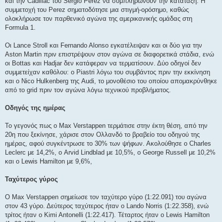
και την Cadillac του Sergio Perez να συμπληρώνουν την κατάταξη. Η
συμμετοχή του Perez σηματοδότησε μια στιγμή-ορόσημο, καθώς
ολοκλήρωσε τον παρθενικό αγώνα της αμερικανικής ομάδας στη
Formula 1.
Οι Lance Stroll και Fernando Alonso εγκατέλειψαν και οι δύο για την
Aston Martin πριν επιστρέψουν στον αγώνα σε διαφορετικά στάδια, ενώ
οι Bottas και Hadjar δεν κατάφεραν να τερματίσουν. Δύο οδηγοί δεν
συμμετείχαν καθόλου: ο Piastri λόγω του συμβάντος πριν την εκκίνηση
και ο Nico Hulkenberg της Audi, το μονοθέσιο του οποίου απομακρύνθηκε
από το grid πριν τον αγώνα λόγω τεχνικού προβλήματος.
Οδηγός της ημέρας
Το γεγονός πως ο Max Verstappen τερμάτισε στην έκτη θέση, από την
20η που ξεκίνησε, χάρισε στον Ολλανδό το βραβείο του οδηγού της
ημέρας, αφού συγκέντρωσε το 30% των ψήφων. Ακολούθησε ο Charles
Leclerc με 14,2%, ο Arvid Lindblad με 10,5%, ο George Russell με 10,2%
και ο Lewis Hamilton με 9,6%,
Ταχύτερος γύρος
Ο Max Verstappen σημείωσε τον ταχύτερο γύρο (1:22.091) του αγώνα
στον 43 γύρο. Δεύτερος ταχύτερος ήταν ο Lando Norris (1:22.358), ενώ
τρίτος ήταν ο Kimi Antonelli (1:22.417). Τέταρτος ήταν ο Lewis Hamilton