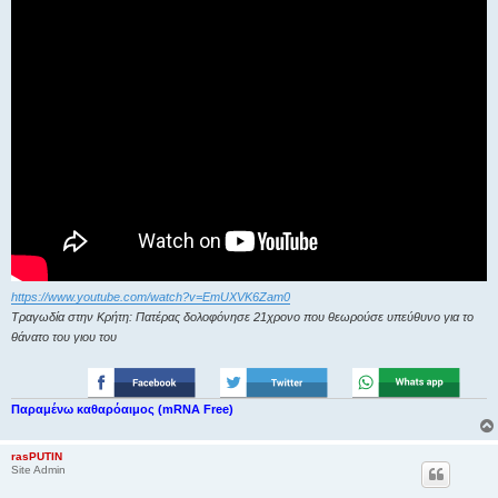
https://www.youtube.com/watch?v=EmUXVK6Zam0
Τραγωδία στην Κρήτη: Πατέρας δολοφόνησε 21χρονο που θεωρούσε υπεύθυνο για το
θάνατο του γιου του
Παραμένω καθαρόαιμος (mRNA Free)
rasPUTIN
Site Admin